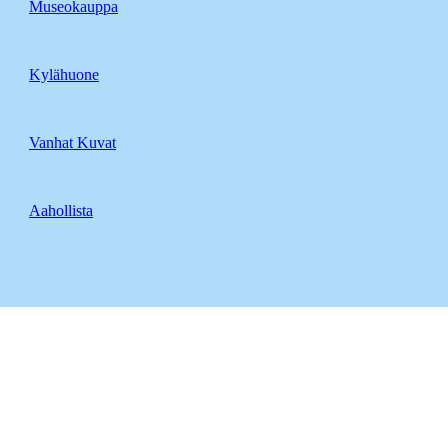
Museokauppa
Kylähuone
Vanhat Kuvat
Aahollista
--------------------------------
2021 kuvat
2020 kuvat
2019 kuvat