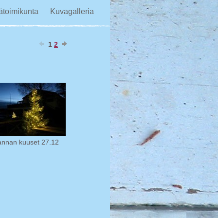
ätoimikunta
Kuvagalleria
1
2
nnan kuuset 27.12