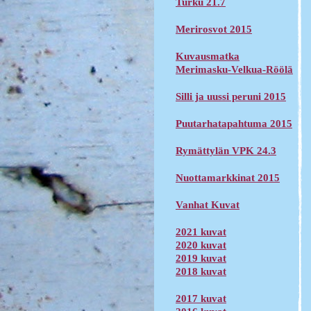
Turku 21.7
Merirosvot 2015
Kuvausmatka
Merimasku-Velkua-Röölä
Silli ja uussi peruni 2015
Puutarhatapahtuma 2015
Rymättylän VPK 24.3
Nuottamarkkinat 2015
Vanhat Kuvat
2021 kuvat
2020 kuvat
2019 kuvat
2018 kuvat
2017 kuvat