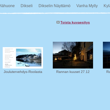
ylähuone
Dikseli
Dikselin Näyttämö
Vanha Mylly
Kyl
Toista kuvaesitys
Joulutervehdys-Roolasta
Rannan kuuset 27.12
Ra