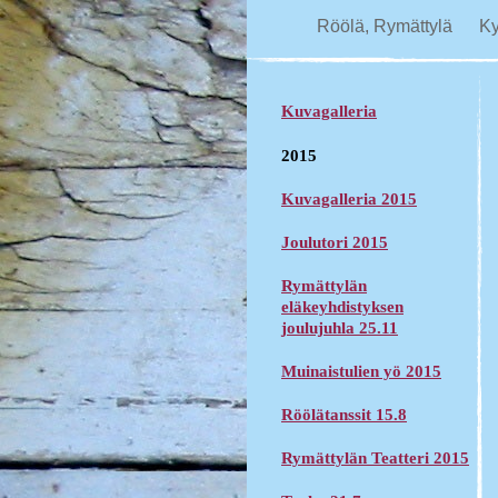
Röölä, Rymättylä
K
Kuvagalleria
2015
Kuvagalleria 2015
Joulutori 2015
Rymättylän
eläkeyhdistyksen
joulujuhla 25.11
Muinaistulien yö 2015
Röölätanssit 15.8
Rymättylän Teatteri 2015